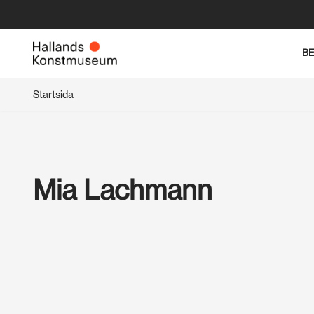
Hoppa
B
till
innehåll
Startsida
Mia Lachmann