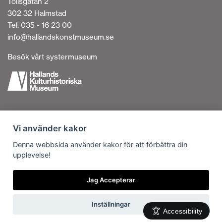
Tollsgatan 2
302 32 Halmstad
Tel. 035 - 16 23 00
info@hallandskonstmuseum.se
Besök vårt systermuseum
Tillgänglighetsredogörelse
Vi använder kakor
Personuppgiftshantering
Om cookies
Denna webbsida använder kakor för att förbättra din
upplevelse!
Kontakta oss
Vi är en del av
Jag Accepterar
Inställningar
Accessibility