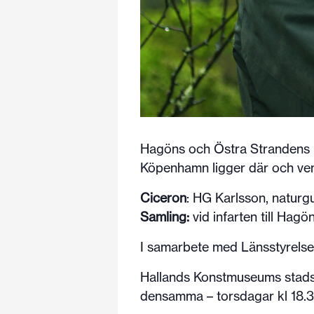
Hagöns och Östra Strandens na
Köpenhamn ligger där och ve
Ciceron
: HG Karlsson, naturgu
Samling:
vid infarten till Hag
I samarbete med Länsstyrelse
Hallands Konstmuseums stadsvan
densamma – torsdagar kl 18.30