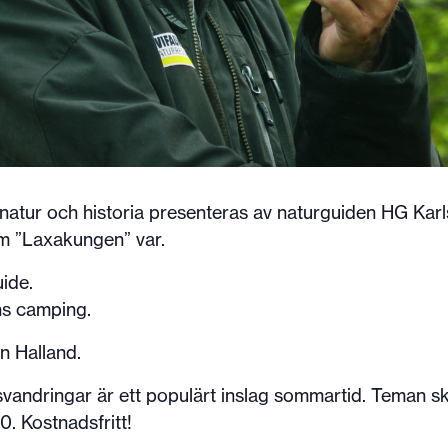
tur och historia presenteras av naturguiden HG Karlss
m ”Laxakungen” var.
ide.
öns camping.
n Halland.
dringar är ett populärt inslag sommartid. Teman skilje
. Kostnadsfritt!