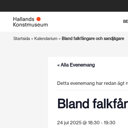
Hoppa
B
till
innehåll
Startsida
»
Kalendarium
»
Bland falkfångare och sandjägare
« Alla Evenemang
Detta evenemang har redan ägt r
Bland falkfå
24 jul 2025 @ 18:30
-
19:30