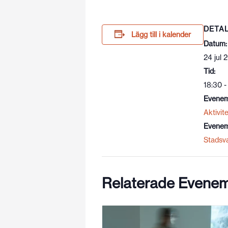
DETA
Lägg till i kalender
Datum:
24 jul 
Tid:
18:30 -
Evenem
Aktivite
Evenem
Stadsv
Relaterade Evene