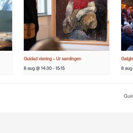
Guidad visning – Ur samlingen
Galgbe
8 aug @ 14:30
-
15:15
8 aug
Gui