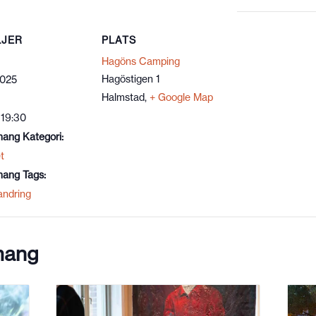
LJER
PLATS
Hagöns Camping
Hagöstigen 1
2025
Halmstad
,
+ Google Map
 19:30
ang Kategori:
t
ang Tags:
andring
mang