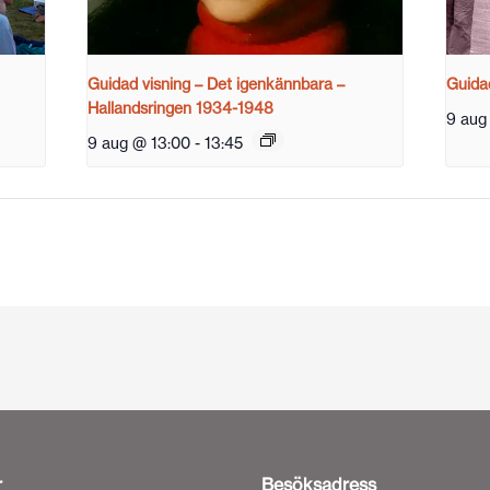
Guidad visning – Det igenkännbara –
Guidad
Hallandsringen 1934-1948
9 aug
9 aug @ 13:00
-
13:45
r
Besöksadress