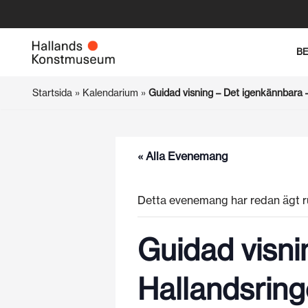
Hoppa
B
till
innehåll
Startsida
»
Kalendarium
»
Guidad visning – Det igenkännbara 
« Alla Evenemang
Detta evenemang har redan ägt r
Guidad visni
Hallandsrin