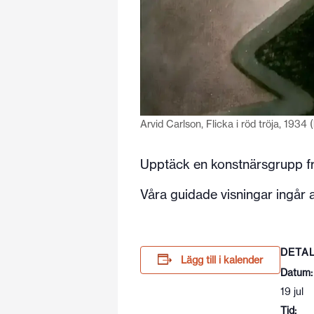
Arvid Carlson, Flicka i röd tröja, 193
Upptäck en konstnärsgrupp frå
Våra guidade visningar ingår al
DETA
Lägg till i kalender
Datum:
19 jul
Tid: