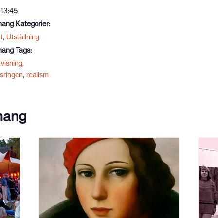
 13:45
ang Kategorier:
t
,
Utställning
ang Tags:
visning
,
sringen
,
realism
mang