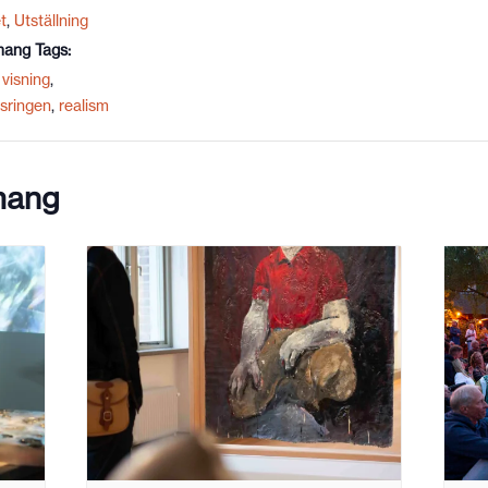
t
,
Utställning
ang Tags:
visning
,
sringen
,
realism
mang