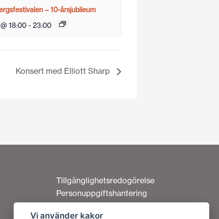
rgsfestivalen – 10-årsjubileum
 @ 18:00
-
23:00
Konsert med Elliott Sharp
Tillgänglighetsredogörelse
Personuppgiftshantering
Om cookies
Vi använder kakor
Kontakta oss