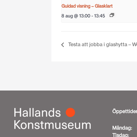
Guidad visning – Glasklart
8 aug @ 13:00
-
13:45
Testa att jobba i glashytta 
Öppettide
Måndag:
Tisdag: