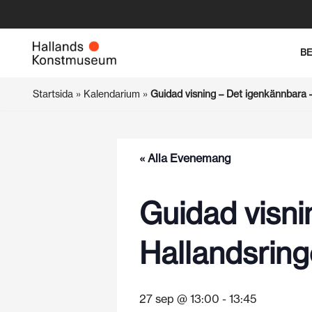
Hoppa
B
till
innehåll
Startsida
»
Kalendarium
»
Guidad visning – Det igenkännbara 
« Alla Evenemang
Guidad visni
Hallandsrin
27 sep @ 13:00
-
13:45