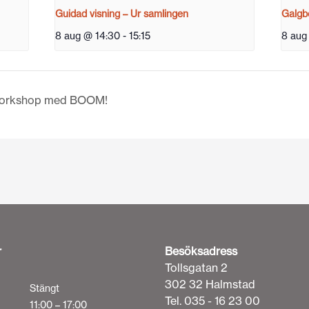
Guidad visning – Ur samlingen
Galgbe
8 aug @ 14:30
-
15:15
8 aug
– Workshop med BOOM!
r
Besöksadress
Tollsgatan 2
302 32 Halmstad
Stängt
Tel. 035 - 16 23 00
11:00 – 17:00