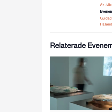
Aktivite
Evenem
Guidad 
Halland
Relaterade Evene