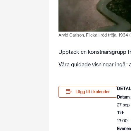
Arvid Carlson, Flicka i röd tröja, 193
Upptäck en konstnärsgrupp frå
Våra guidade visningar ingår al
DETA
Lägg till i kalender
Datum:
27 sep
Tid:
13:00 -
Evenem