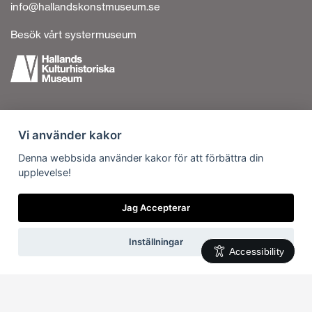
info@hallandskonstmuseum.se
Besök vårt systermuseum
Tillgänglighetsredogörelse
Vi använder kakor
Personuppgiftshantering
Om cookies
Denna webbsida använder kakor för att förbättra din
upplevelse!
Kontakta oss
Vi är en del av
Jag Accepterar
Inställningar
Accessibility
Svenska
English
(
Engelska
)