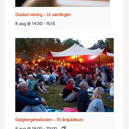
Guidad visning – Ur samlingen
8 aug @ 14:30
-
15:15
Galgbergsfestivalen – 10-årsjubileum
8 aug @ 18:00
-
23:00