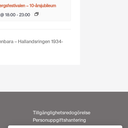
rgsfestivalen – 10-årsjubileum
 @ 18:00
-
23:00
nnbara – Hallandsringen 1934-
Tillgänglighetsredogörelse
Personuppgiftshantering
Om cookies