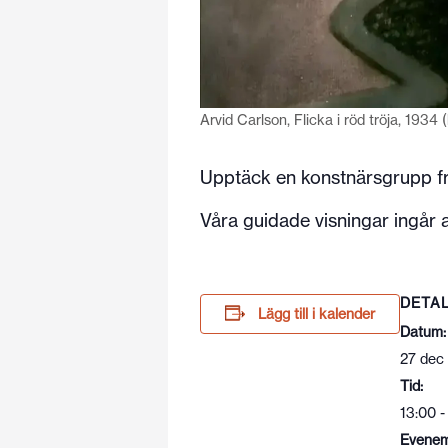
Arvid Carlson, Flicka i röd tröja, 193
Upptäck en konstnärsgrupp frå
Våra guidade visningar ingår al
DETA
Lägg till i kalender
Datum:
27 dec
Tid:
13:00 -
Evenem