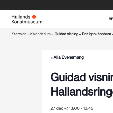
Hoppa
B
till
innehåll
Startsida
»
Kalendarium
»
Guidad visning – Det igenkännbara 
« Alla Evenemang
Guidad visni
Hallandsrin
27 dec @ 13:00
-
13:45