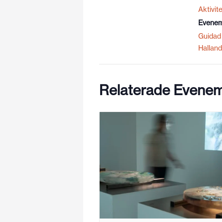
Aktivite
Evenem
Guidad 
Halland
Relaterade Evene