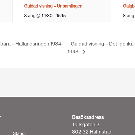
Guidad visning – Ur samlingen
Galgbe
8 aug @ 14:30
-
15:15
8 aug
bara – Hallandsringen 1934-
Guidad visning – Det igenkä
1948
r
Besöksadress
Tollsgatan 2
302 32 Halmstad
Stängt