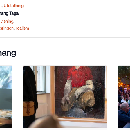
t
,
Utställning
ang Tags:
visning
,
sringen
,
realism
mang