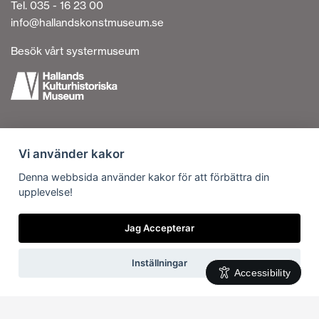
Tel. 035 - 16 23 00
info@hallandskonstmuseum.se
Besök vårt systermuseum
Tillgänglighetsredogörelse
Vi använder kakor
Personuppgiftshantering
Om cookies
Denna webbsida använder kakor för att förbättra din
upplevelse!
Kontakta oss
Vi är en del av
Jag Accepterar
Inställningar
Accessibility
Svenska
English
(
Engelska
)