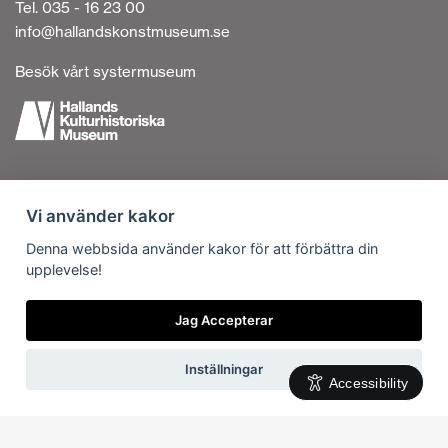
Tel. 035 - 16 23 00
info@hallandskonstmuseum.se
Besök vårt systermuseum
Tillgänglighetsredogörelse
Vi använder kakor
Personuppgiftshantering
Om cookies
Denna webbsida använder kakor för att förbättra din
upplevelse!
Kontakta oss
Vi är en del av
Jag Accepterar
Inställningar
Accessibility
Svenska
English
(
Engelska
)