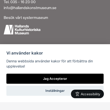
Tel. 035 - 16 23 00
info@hallandskonstmuseum.se
Besök vårt systermuseum
Tillgänglighetsredogörelse
Vi använder kakor
Personuppgiftshantering
Om cookies
Denna webbsida använder kakor för att förbättra din
upplevelse!
Kontakta oss
Vi är en del av
Jag Accepterar
Inställningar
Accessibility
Svenska
English
(
Engelska
)