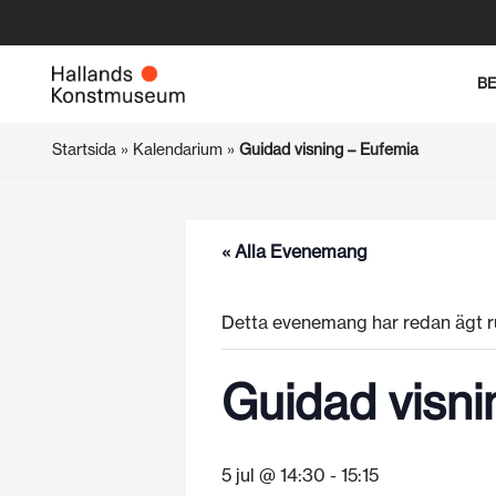
Hoppa
B
till
innehåll
Startsida
»
Kalendarium
»
Guidad visning – Eufemia
« Alla Evenemang
Detta evenemang har redan ägt r
Guidad visni
5 jul @ 14:30
-
15:15