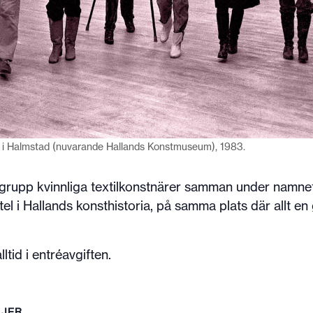
i Halmstad (nuvarande Hallands Konstmuseum), 1983.
n grupp kvinnliga textilkonstnärer samman under namn
l i Hallands konsthistoria, på samma plats där allt en
ltid i entréavgiften.
LJER