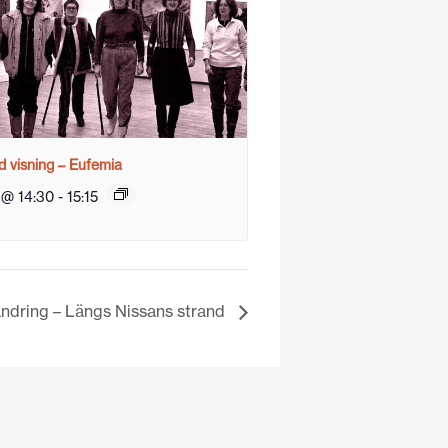
 visning – Eufemia
 @ 14:30
-
15:15
ndring – Längs Nissans strand