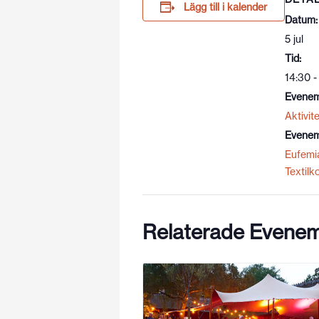
Lägg till i kalender
Datum:
5 jul
Tid:
14:30 -
Evenem
Aktivite
Evenem
Eufemi
Textilk
Relaterade Evene