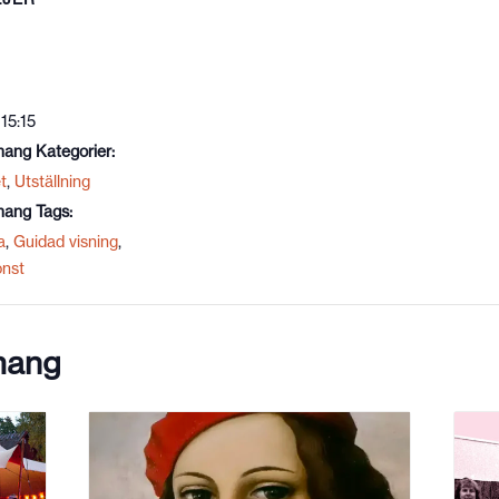
 15:15
ang Kategorier:
t
,
Utställning
ang Tags:
a
,
Guidad visning
,
onst
mang