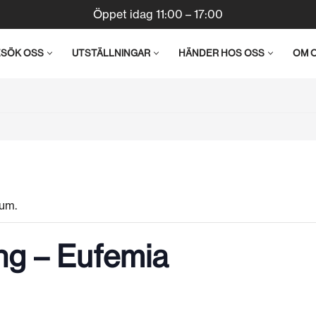
Öppet idag 11:00 – 17:00
ESÖK OSS
UTSTÄLLNINGAR
HÄNDER HOS OSS
OM 
um.
ng – Eufemia