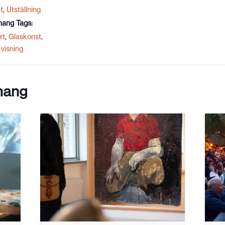
t
,
Utställning
ang Tags:
rt
,
Glaskonst
,
visning
mang