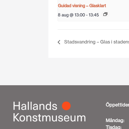
Guidad visning – Glasklart
8 aug @ 13:00
-
13:45
Stadsvandring – Glas i stade
Öppettide
Måndag:
Tisdag: