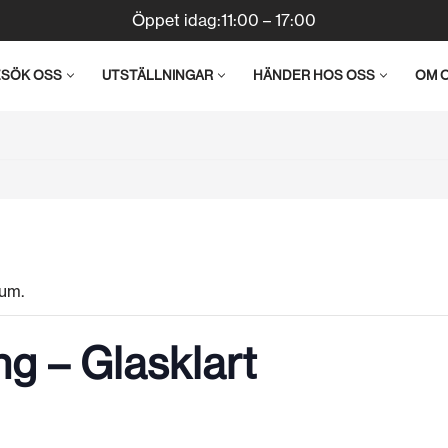
Öppet idag:11:00 – 17:00
ESÖK OSS
UTSTÄLLNINGAR
HÄNDER HOS OSS
OM 
um.
ng – Glasklart