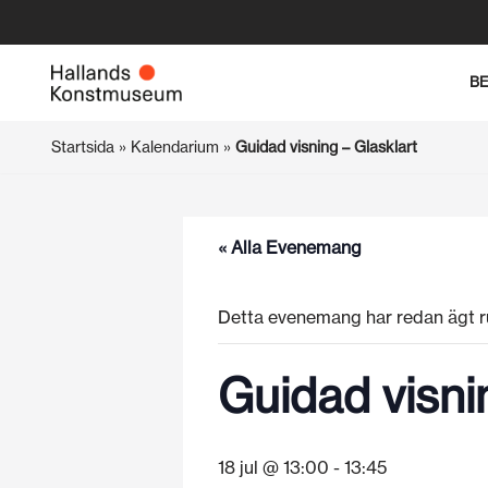
Hoppa
B
till
innehåll
Startsida
»
Kalendarium
»
Guidad visning – Glasklart
« Alla Evenemang
Detta evenemang har redan ägt r
Guidad visni
18 jul @ 13:00
-
13:45