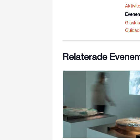
Aktivite
Evenem
Glaskla
Guidad 
Relaterade Evene