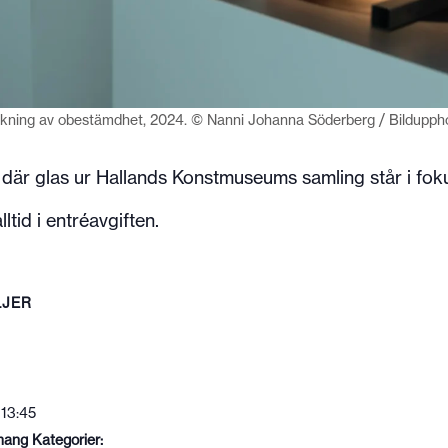
kning av obestämdhet, 2024. © Nanni Johanna Söderberg / Bildupph
 där glas ur Hallands Konstmuseums samling står i fok
ltid i entréavgiften.
LJER
 13:45
ang Kategorier: