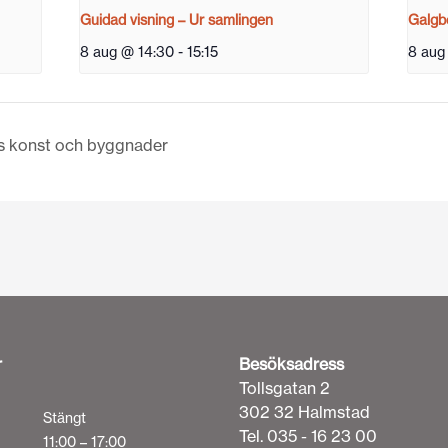
Guidad visning – Ur samlingen
Galgbe
8 aug @ 14:30
-
15:15
8 aug
ns konst och byggnader
r
Besöksadress
Tollsgatan 2
302 32 Halmstad
Stängt
Tel. 035 - 16 23 00
11:00 – 17:00