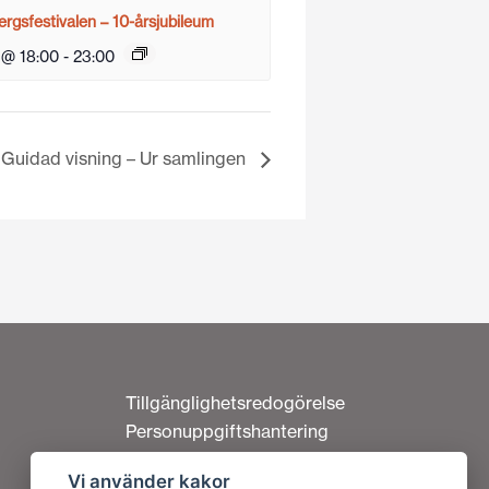
rgsfestivalen – 10-årsjubileum
 @ 18:00
-
23:00
Guidad visning – Ur samlingen
Tillgänglighetsredogörelse
Personuppgiftshantering
Om cookies
Vi använder kakor
Kontakta oss