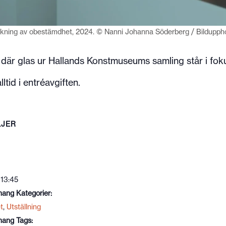
kning av obestämdhet, 2024. © Nanni Johanna Söderberg / Bildupph
 där glas ur Hallands Konstmuseums samling står i fok
ltid i entréavgiften.
LJER
 13:45
ang Kategorier:
t
,
Utställning
ang Tags: