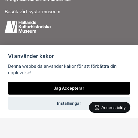
Besök vårt systermuseum
Tillgänglighetsredogörelse
Vi använder kakor
Personuppgiftshantering
Om cookies
Denna webbsida använder kakor för att förbättra din
upplevelse!
Kontakta oss
Vi är en del av
Jag Accepterar
Inställningar
Accessibility
Svenska
English
(
Engelska
)