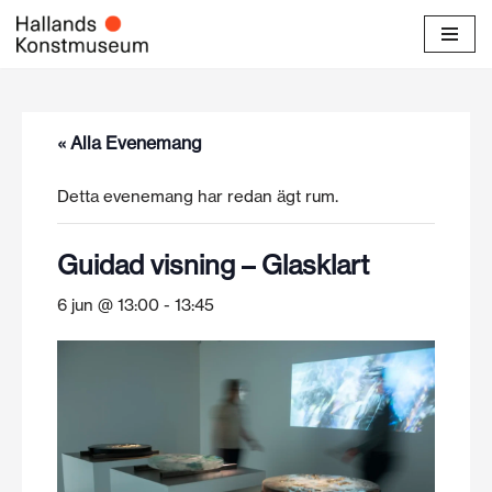
Hoppa
till
innehåll
« Alla Evenemang
Detta evenemang har redan ägt rum.
Guidad visning – Glasklart
6 jun @ 13:00
-
13:45