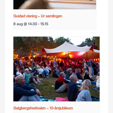
Guidad visning – Ur samlingen
8 aug @ 14:30
-
15:15
Galgbergsfestivalen – 10-årsjubileum