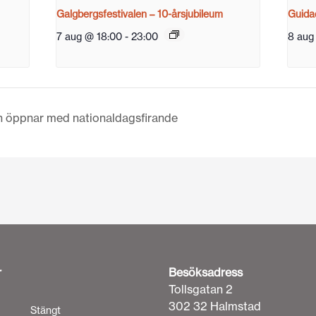
Galgbergsfestivalen – 10-årsjubileum
Guidad
7 aug @ 18:00
-
23:00
8 aug
n öppnar med nationaldagsfirande
r
Besöksadress
Tollsgatan 2
302 32 Halmstad
Stängt