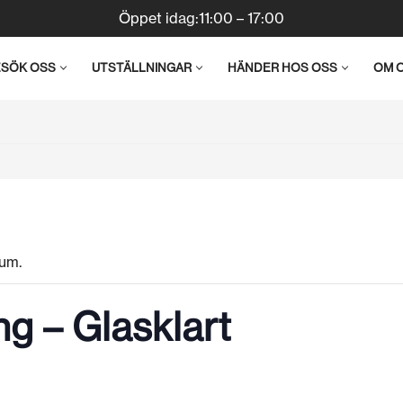
Öppet idag:11:00 – 17:00
ESÖK OSS
UTSTÄLLNINGAR
HÄNDER HOS OSS
OM 
um.
ng – Glasklart