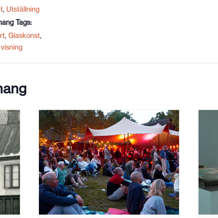
t
,
Utställning
ang Tags:
rt
,
Glaskonst
,
visning
mang