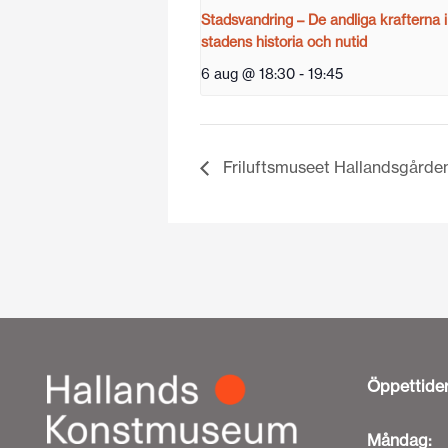
Stadsvandring – De andliga krafterna i
stadens historia och nutid
6 aug @ 18:30
-
19:45
Friluftsmuseet Hallandsgårde
Öppettide
Måndag: