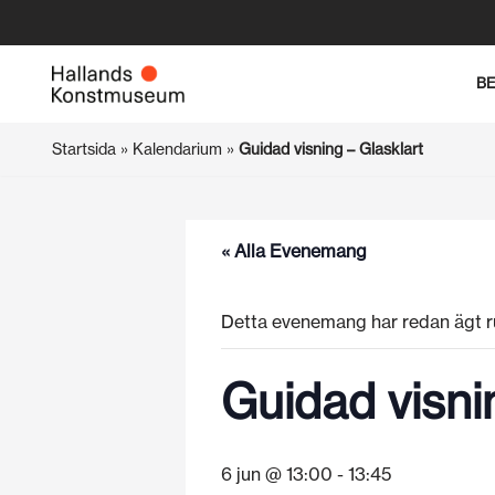
Hoppa
B
till
innehåll
Startsida
»
Kalendarium
»
Guidad visning – Glasklart
« Alla Evenemang
Detta evenemang har redan ägt r
Guidad visni
6 jun @ 13:00
-
13:45