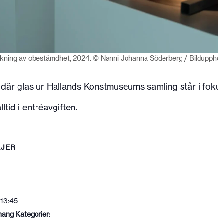
kning av obestämdhet, 2024. © Nanni Johanna Söderberg / Bildupph
 där glas ur Hallands Konstmuseums samling står i fok
ltid i entréavgiften.
LJER
 13:45
ang Kategorier: