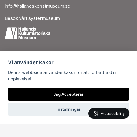
info@hallandskonstmuseum.se
Besök vårt systermuseum
Tillgänglighetsredogörelse
Vi använder kakor
Personuppgiftshantering
Om cookies
Denna webbsida använder kakor för att förbättra din
upplevelse!
Kontakta oss
Vi är en del av
Jag Accepterar
Inställningar
Accessibility
Svenska
English
(
Engelska
)