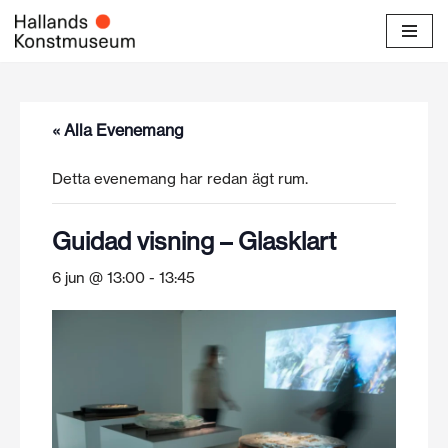
Hoppa
till
innehåll
« Alla Evenemang
Detta evenemang har redan ägt rum.
Guidad visning – Glasklart
6 jun @ 13:00
-
13:45