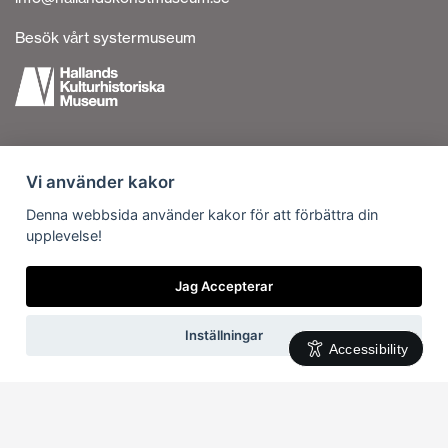
Besök vårt systermuseum
Tillgänglighetsredogörelse
Vi använder kakor
Personuppgiftshantering
Om cookies
Denna webbsida använder kakor för att förbättra din
upplevelse!
Kontakta oss
Vi är en del av
Jag Accepterar
Inställningar
Accessibility
Svenska
English
(
Engelska
)