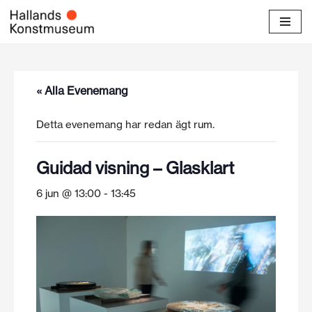
Hoppa
till
innehåll
« Alla Evenemang
Detta evenemang har redan ägt rum.
Guidad visning – Glasklart
6 jun @ 13:00
-
13:45