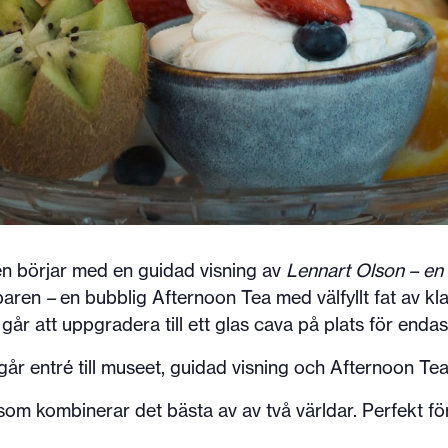
len börjar med en guidad visning av
Lennart Olson – en b
hbaren
–
en bubblig Afternoon Tea med välfyllt fat av kla
går att uppgradera till ett glas cava på plats för endas
ngår entré till museet, guidad visning och Afternoon Tea
om kombinerar det bästa av av två världar. Perfekt för 