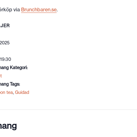
förköp via
Brunchbaren.se
.
LJER
 2025
 19:30
ang Kategori:
t
ang Tags:
oon tea
,
Guidad
mang