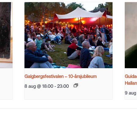
Galgbergsfestivalen – 10-årsjubileum
Guidad
Halla
8 aug @ 18:00
-
23:00
9 aug