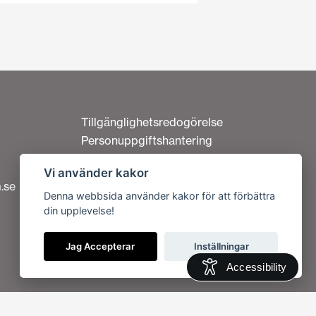
Tillgänglighetsredogörelse
Personuppgiftshantering
Om cookies
Vi använder kakor
Kontakta oss
.se
Denna webbsida använder kakor för att förbättra
din upplevelse!
Vi är en del av
Jag Accepterar
Inställningar
Accessibility