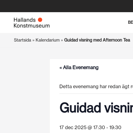
Hoppa
B
till
innehåll
Startsida
»
Kalendarium
»
Guidad visning med Afternoon Tea
« Alla Evenemang
Detta evenemang har redan ägt r
Guidad visn
17 dec 2025 @ 17:30
-
19:30