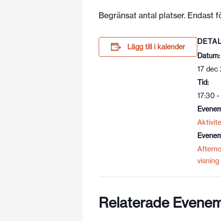
Begränsat antal platser. Endast 
DETA
Lägg till i kalender
Datum:
17 dec
Tid:
17:30 -
Evenem
Aktivite
Evenem
Aftern
visning
Relaterade Evene