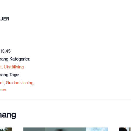
LJER
 13:45
ang Kategorier:
t
,
Utställning
ang Tags:
et
,
Guidad visning
,
leen
mang