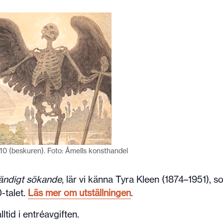
910 (beskuren). Foto: Åmells konsthandel
tändigt sökande
, lär vi känna Tyra Kleen (1874–1951), so
-talet.
Läs mer om utställningen
.
ltid i entréavgiften.