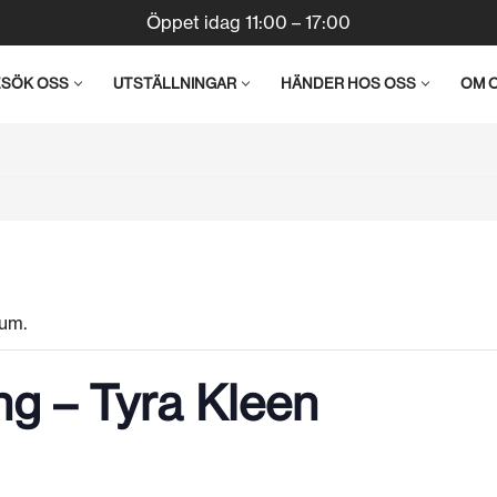
Öppet idag 11:00 – 17:00
ESÖK OSS
UTSTÄLLNINGAR
HÄNDER HOS OSS
OM 
um.
ng – Tyra Kleen