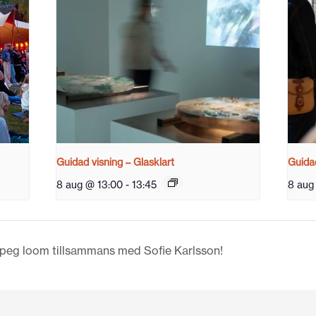
Guidad visning – Glasklart
Guidad
8 aug @ 13:00
-
13:45
8 aug
eg loom tillsammans med Sofie Karlsson!