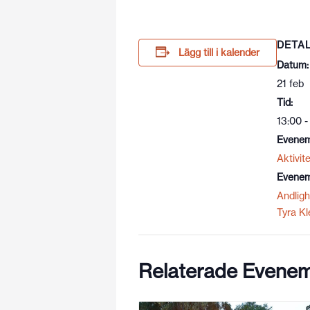
DETA
Lägg till i kalender
Datum:
21 feb
Tid:
13:00 -
Evenem
Aktivite
Evenem
Andligh
Tyra K
Relaterade Evene