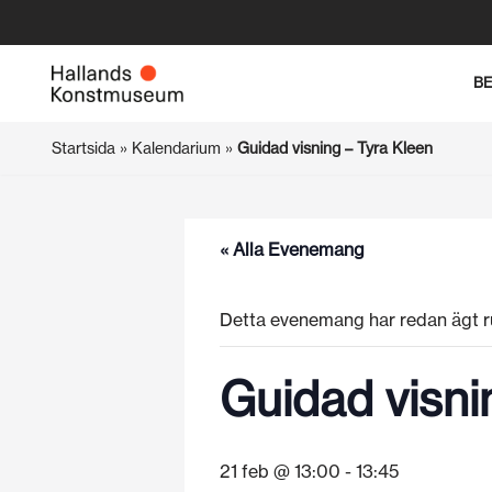
Hoppa
B
till
innehåll
Startsida
»
Kalendarium
»
Guidad visning – Tyra Kleen
« Alla Evenemang
Detta evenemang har redan ägt r
Guidad visni
21 feb @ 13:00
-
13:45