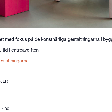
 med fokus på de konstnärliga gestaltningarna i by
ltid i entréavgiften.
staltningarna.
LJER
 14:00