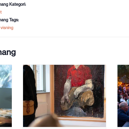
ang Kategori:
t
ang Tags:
visning
mang