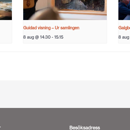
Guidad visning – Ur samlingen
Galgbe
8 aug @ 14:30
-
15:15
8 aug
r
Besöksadress