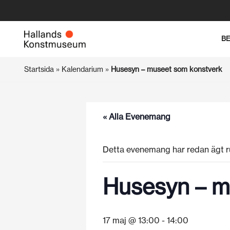
Hoppa
B
till
innehåll
Startsida
»
Kalendarium
»
Husesyn – museet som konstverk
« Alla Evenemang
Detta evenemang har redan ägt r
Husesyn – m
17 maj @ 13:00
-
14:00