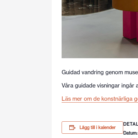
Guidad vandring genom museet
Våra guidade visningar ingår al
Läs mer om de konstnärliga ge
DETA
Lägg till i kalender
Datum: