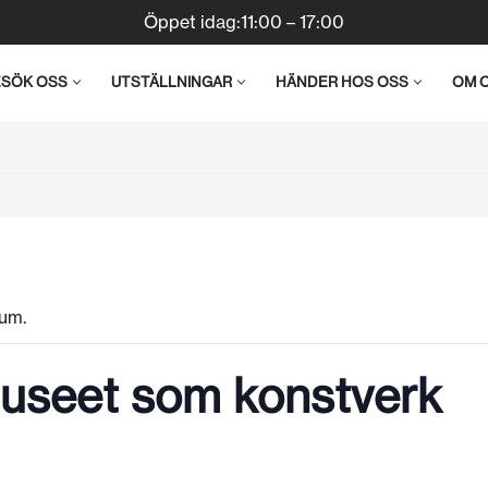
Öppet idag:11:00 – 17:00
ESÖK OSS
UTSTÄLLNINGAR
HÄNDER HOS OSS
OM 
um.
useet som konstverk