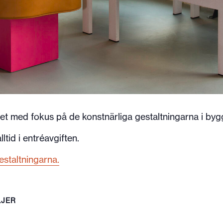
 med fokus på de konstnärliga gestaltningarna i by
ltid i entréavgiften.
staltningarna.
LJER