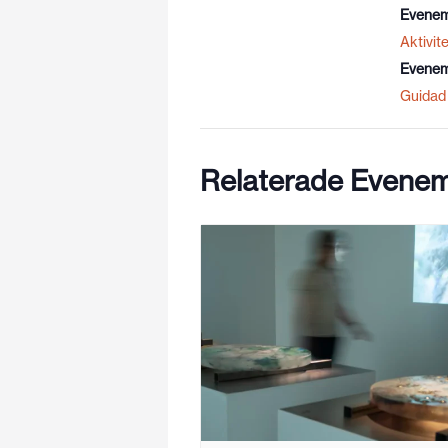
Evenem
Aktivite
Evenem
Guidad 
Relaterade Evene