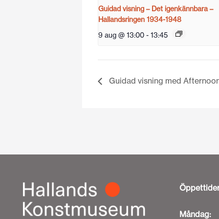
Guidad visning – Det igenkännbara –
Hallandsringen 1934-1948
9 aug @ 13:00
-
13:45
Guidad visning med Afternoo
Öppettide
Måndag: