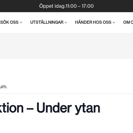
Öppet idag:11:00 – 17:00
ESÖK OSS
UTSTÄLLNINGAR
HÄNDER HOS OSS
OM 
um.
ktion – Under ytan