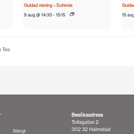
Guidad visning – Eufemia
Guidad
9 aug @ 14:30
-
15:15
15 au
n Tea
r
Besöksadress
Tollsgatan 2
302 32 Halmstad
Stängt