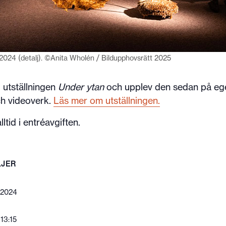
2024 (detalj). ©Anita Wholén / Bildupphovsrätt 2025
l utställningen
Under ytan
och upplev den sedan på ege
ch videoverk.
Läs mer om utställningen
.
ltid i entréavgiften.
LJER
 2024
 13:15