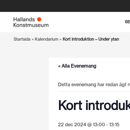
Hoppa
B
till
innehåll
Startsida
»
Kalendarium
»
Kort introduktion – Under ytan
« Alla Evenemang
Detta evenemang har redan ägt r
Kort introdu
22 dec 2024 @ 13:00
-
13:15