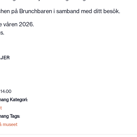
chen på Brunchbaren i samband med ditt besök.
e våren 2026.
s.
LJER
 14:00
ang Kategori:
t
ang Tags:
å museet