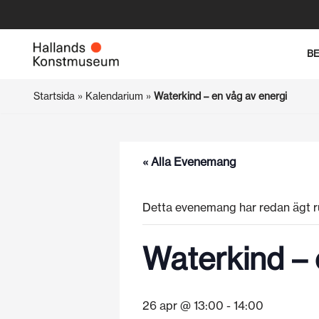
Hoppa
B
till
innehåll
Startsida
»
Kalendarium
»
Waterkind – en våg av energi
« Alla Evenemang
Detta evenemang har redan ägt r
Waterkind – 
26 apr @ 13:00
-
14:00