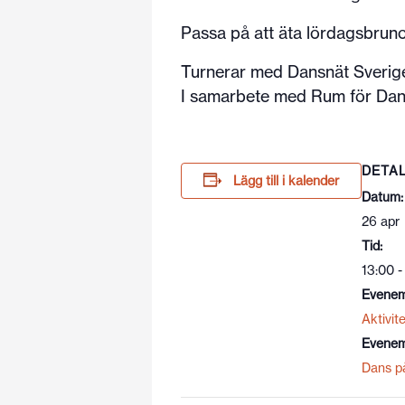
Passa på att äta lördagsbrun
Turnerar med Dansnät Sverig
I samarbete med Rum för Dan
DETA
Lägg till i kalender
Datum:
26 apr
Tid:
13:00 -
Evenem
Aktivite
Evenem
Dans p