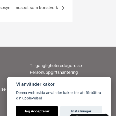
sesyn – museet som konstverk
Tillgänglighetsredogörelse
Personuppgiftshantering
Om cookies
Vi använder kakor
Kontakta oss
.se
Denna webbsida använder kakor för att förbättra
din upplevelse!
Vi är en del av
Jag Accepterar
Inställningar