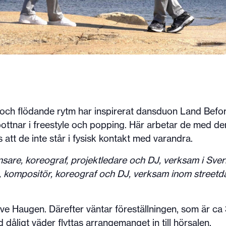
ch flödande rytm har inspirerat dansduon Land Before 
ottnar i freestyle och popping. Här arbetar de med d
 att de inte står i fysisk kontakt med varandra.
are, koreograf, projektledare och DJ, verksam i Sver
, kompositör, koreograf och DJ, verksam inom street
Ove Haugen. Därefter väntar föreställningen, som är ca
Vid dåligt väder flyttas arrangemanget in till hörsalen.