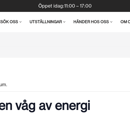
Öppet idag:11:00 – 17:00
ESÖK OSS
UTSTÄLLNINGAR
HÄNDER HOS OSS
OM 
um.
en våg av energi