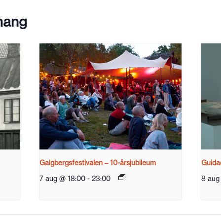
mang
Galgbergsfestivalen – 10-årsjubileum
Guidad
7 aug @ 18:00
-
23:00
8 aug