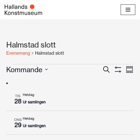
Hoppa
till
innehåll
Halmstad slott
Evenemang
Halmstad slott
Evenema
Ev
Kommande
Sök
Samma
Visa
Välj
vyn
Search
Filter
datum
and
Heldag
TIS
28
Views
Ur samlingen
Navigati
Heldag
ONS
29
Ur samlingen