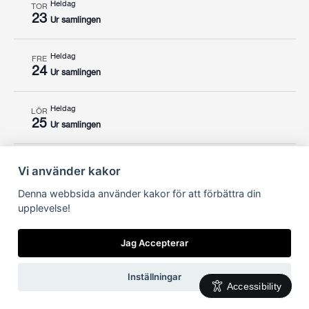
Heldag
TOR
23
Ur samlingen
Heldag
FRE
24
Ur samlingen
Heldag
LÖR
25
Ur samlingen
Heldag
SÖN
Vi använder kakor
26
Ur samlingen
Denna webbsida använder kakor för att förbättra din
upplevelse!
Heldag
MÅN
27
Ur samlingen
Jag Accepterar
Heldag
TIS
Inställningar
28
Ur samlingen
Accessibility