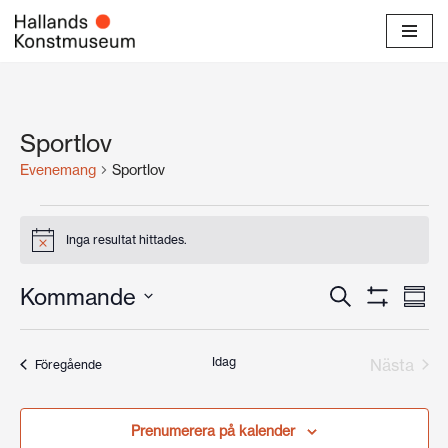
Hoppa
till
innehåll
Sportlov
Evenemang
Sportlov
Inga resultat hittades.
Notis
Evenema
Ev
Kommande
Sök
Samma
Visa
Välj
vyn
Search
Filter
datum
and
Idag
Nästa
Evenemang
Föregående
Evene
Views
Prenumerera på kalender
Navigati