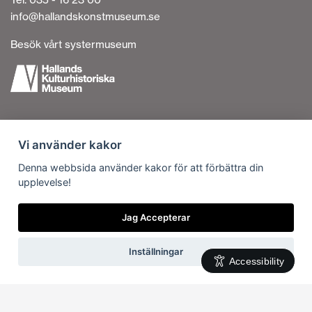
info@hallandskonstmuseum.se
Besök vårt systermuseum
Tillgänglighetsredogörelse
Vi använder kakor
Personuppgiftshantering
Om cookies
Denna webbsida använder kakor för att förbättra din
upplevelse!
Kontakta oss
Vi är en del av
Jag Accepterar
Inställningar
Accessibility
Svenska
English
(
Engelska
)