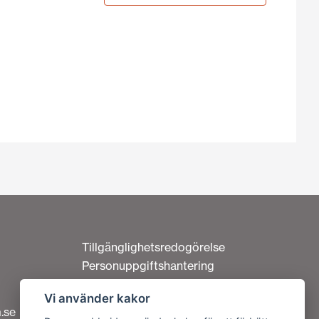
Tillgänglighetsredogörelse
Personuppgiftshantering
Om cookies
Vi använder kakor
Kontakta oss
.se