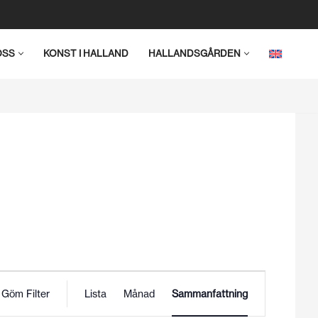
OSS
KONST I HALLAND
HALLANDSGÅRDEN
Evenemang
Göm Filter
Lista
Månad
Sammanfattning
vynavigering