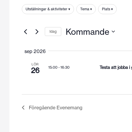
and
Sök
efter
Utställningar & aktiviteter
Tema
Plats
Views
Filter
Ändring
Evenemang
Navigation
av
efter
någon
Kommande
nyckelord.
Idag
av
formulärsinmatningarna
Välj
kommer
datum
sep 2026
att
orsaka
LÖR
Testa att jobba
15:00
-
16:30
listan
26
med
evenemang
att
uppdatera
med
Föregående
Evenemang
filtrerade
resultat.