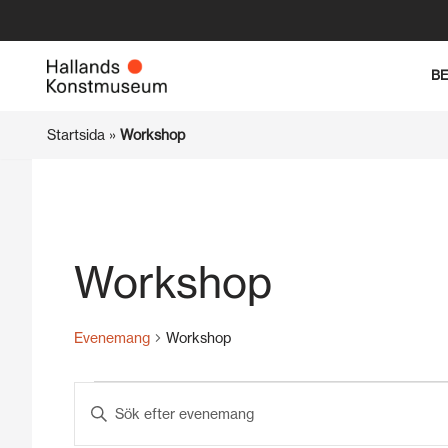
Hoppa
B
till
innehåll
Startsida
»
Workshop
Workshop
Evenemang
Workshop
Evenemang
Ange
Search
nyckelord.