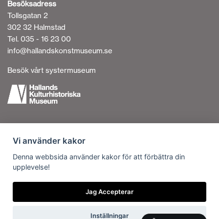
Besöksadress
Tollsgatan 2
302 32 Halmstad
Tel. 035 - 16 23 00
info@hallandskonstmuseum.se
Besök vårt systermuseum
Tillgänglighetsredogörelse
Vi använder kakor
Personuppgiftshantering
Om cookies
Denna webbsida använder kakor för att förbättra din
upplevelse!
Kontakta oss
Vi är en del av
Jag Accepterar
Inställningar