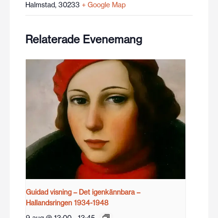
Halmstad
,
30233
+ Google Map
Relaterade Evenemang
Guidad visning – Det igenkännbara –
Hallandsringen 1934-1948