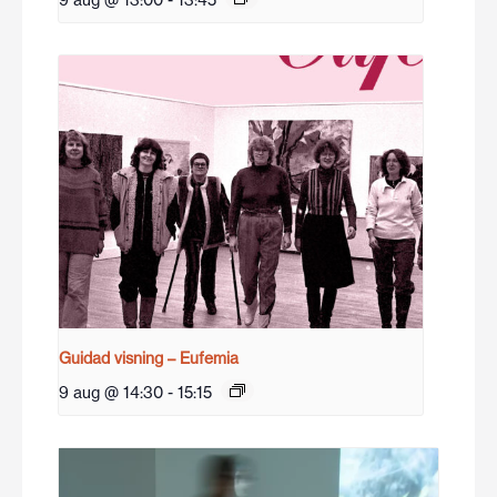
9 aug @ 13:00
-
13:45
Guidad visning – Eufemia
9 aug @ 14:30
-
15:15