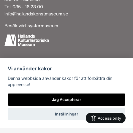
Tel. 035 - 16 23 00
info@hallandskonstmuseum.se
Besök vårt systermuseum
Tillgänglighetsredogörelse
Vi använder kakor
Personuppgiftshantering
Om cookies
Denna webbsida använder kakor för att förbättra din
upplevelse!
Kontakta oss
Vi är en del av
Jag Accepterar
Inställningar
Accessibility