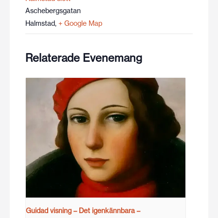
Aschebergsgatan
Halmstad
,
+ Google Map
Relaterade Evenemang
Guidad visning – Det igenkännbara –