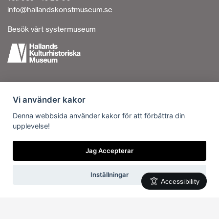
info@hallandskonstmuseum.se
Besök vårt systermuseum
Tillgänglighetsredogörelse
Vi använder kakor
Personuppgiftshantering
Om cookies
Denna webbsida använder kakor för att förbättra din
upplevelse!
Kontakta oss
Vi är en del av
Jag Accepterar
Inställningar
Accessibility
Svenska
English
(
Engelska
)