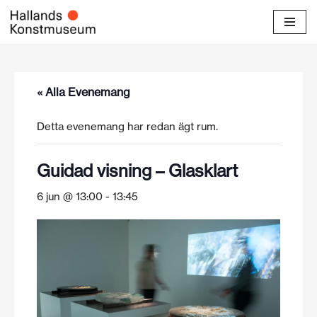
Hoppa
till
innehåll
« Alla Evenemang
Detta evenemang har redan ägt rum.
Guidad visning – Glasklart
6 jun @ 13:00
-
13:45