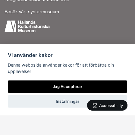
Besök vårt systermuseum
Tillgänglighetsredogörelse
Vi använder kakor
Personuppgiftshantering
Om cookies
Denna webbsida använder kakor för att förbättra din
upplevelse!
Kontakta oss
Vi är en del av
Jag Accepterar
Inställningar
Accessibility
Svenska
English
(
Engelska
)