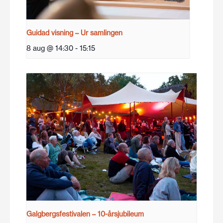
Guidad visning – Ur samlingen
8 aug @ 14:30
-
15:15
Galgbergsfestivalen – 10-årsjubileum