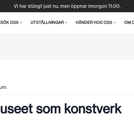
Vi har stängt just nu, men öppnar imorgon 11:00.
ESÖK OSS
UTSTÄLLNINGAR
HÄNDER HOS OSS
OM 
um.
useet som konstverk