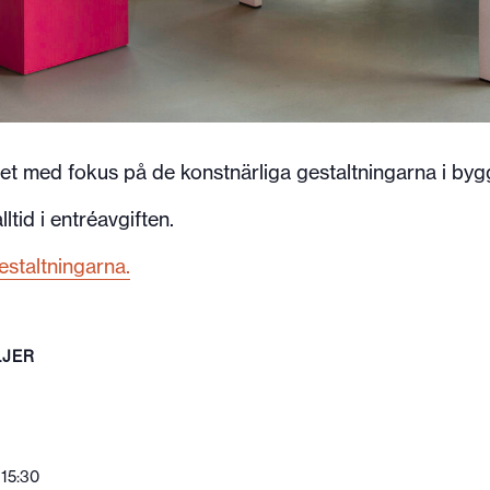
 med fokus på de konstnärliga gestaltningarna i by
ltid i entréavgiften.
staltningarna.
LJER
 15:30