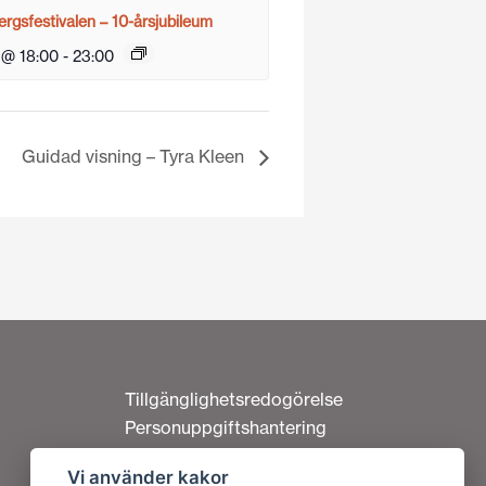
rgsfestivalen – 10-årsjubileum
 @ 18:00
-
23:00
Guidad visning – Tyra Kleen
Tillgänglighetsredogörelse
Personuppgiftshantering
Om cookies
Vi använder kakor
Kontakta oss