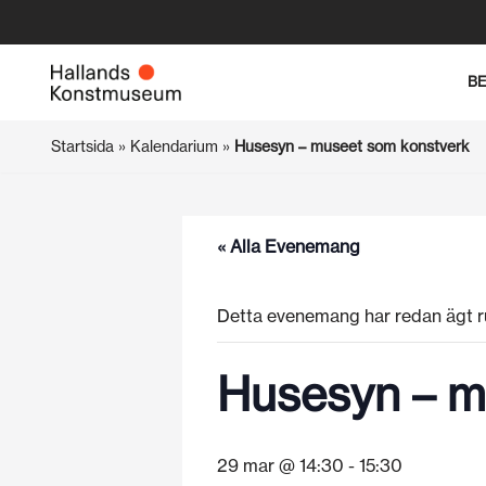
Hoppa
B
till
innehåll
Startsida
»
Kalendarium
»
Husesyn – museet som konstverk
« Alla Evenemang
Detta evenemang har redan ägt r
Husesyn – m
29 mar @ 14:30
-
15:30