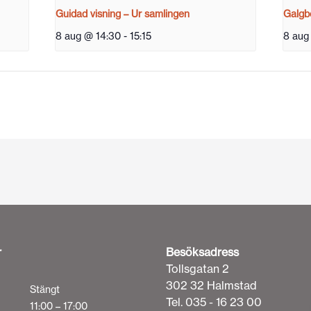
Guidad visning – Ur samlingen
Galgbe
8 aug @ 14:30
-
15:15
8 aug
r
Besöksadress
Tollsgatan 2
302 32 Halmstad
Stängt
Tel. 035 - 16 23 00
11:00 – 17:00