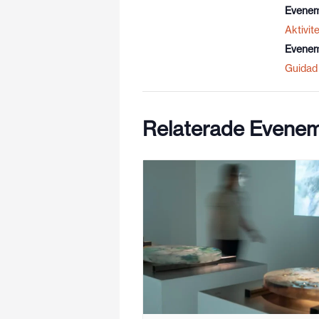
Evenem
Aktivite
Evenem
Guidad 
Relaterade Evene