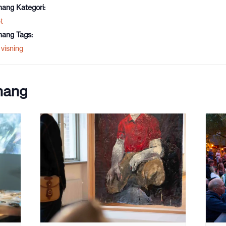
ang Kategori:
t
ang Tags:
visning
mang