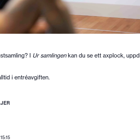
nstsamling? I
Ur samlingen
kan du se ett axplock, uppde
ltid i entréavgiften.
LJER
 15:15