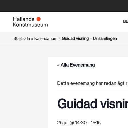
Hoppa
B
till
innehåll
Startsida
»
Kalendarium
»
Guidad visning – Ur samlingen
« Alla Evenemang
Detta evenemang har redan ägt r
Guidad visni
25 jul @ 14:30
-
15:15