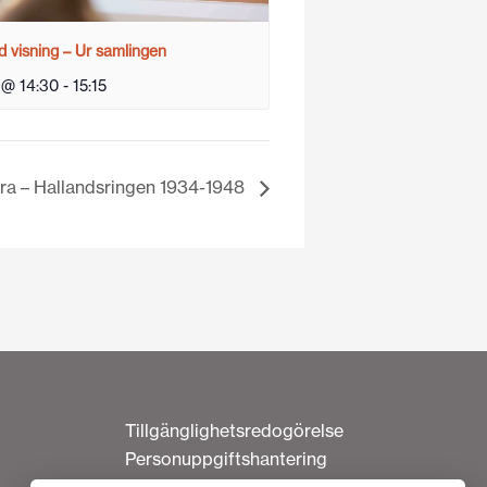
 visning – Ur samlingen
 @ 14:30
-
15:15
ra – Hallandsringen 1934-1948
Tillgänglighetsredogörelse
Personuppgiftshantering
Om cookies