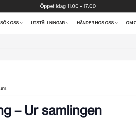
Öppet idag 11:00 – 17:00
ESÖK OSS
UTSTÄLLNINGAR
HÄNDER HOS OSS
OM 
um.
ng – Ur samlingen