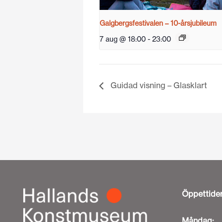
Galgbergsfestivalen – 10-årsjubileum
7 aug @ 18:00
-
23:00
Guidad visning – Glasklart
Öppettide
Måndag: