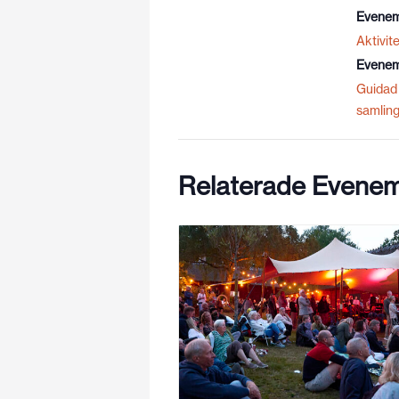
Evenem
Aktivite
Evenem
Guidad 
samlin
Relaterade Evene