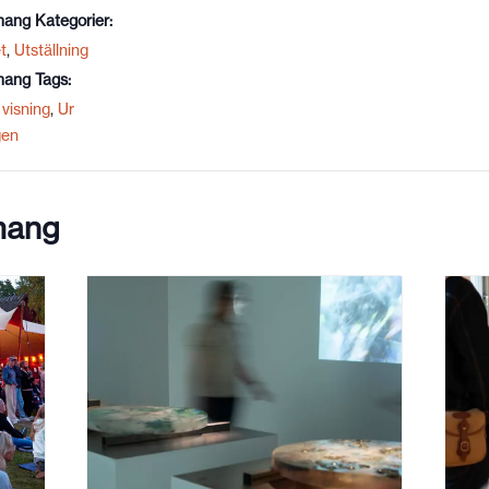
ang Kategorier:
t
,
Utställning
ang Tags:
visning
,
Ur
gen
mang