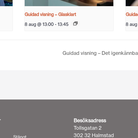
Guidad visning – Glasklart
Guidad
8 aug @ 13:00
-
13:45
8 aug
Guidad visning – Det igenkännba
r
Besöksadress
Tollsgatan 2
302 32 Halmstad
Stängt