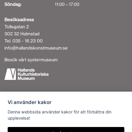
Söndag:
11:00 – 17:00
Besöksadress
Tollsgatan 2
302 32 Halmstad
Tel. 035 - 16 23 00
info@hallandskonstmuseum.se
Besök vårt systermuseum
Tillgänglighetsredogörelse
Vi använder kakor
Personuppgiftshantering
Om cookies
Denna webbsida använder kakor för att förbättra din
upplevelse!
Kontakta oss
Vi är en del av