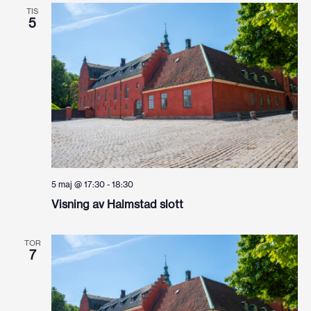
TIS
5
5 maj @ 17:30
-
18:30
Visning av Halmstad slott
TOR
7