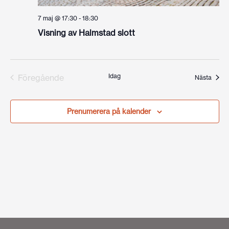
7 maj @ 17:30
-
18:30
Visning av Halmstad slott
Idag
Föregående
Even
Nästa
Evenemang
Prenumerera på kalender