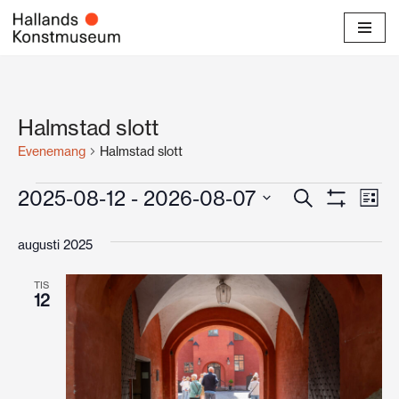
Hoppa
till
innehåll
Halmstad slott
Evenemang
Halmstad slott
Evenema
Ev
2025-08-12
 - 
2026-08-07
Sök
Lista
Visa
Välj
vyn
Search
Filter
datum.
augusti 2025
and
TIS
Views
12
Navigati