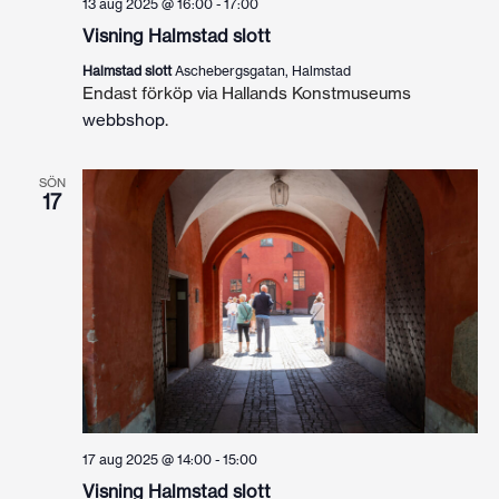
13 aug 2025 @ 16:00
-
17:00
Visning Halmstad slott
Halmstad slott
Aschebergsgatan, Halmstad
Endast förköp via Hallands Konstmuseums
webbshop
.
SÖN
17
17 aug 2025 @ 14:00
-
15:00
Visning Halmstad slott