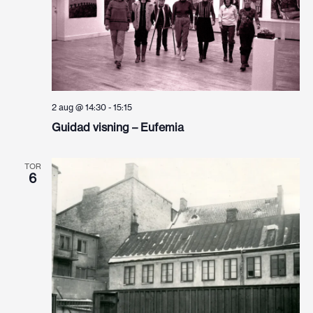
2 aug @ 14:30
-
15:15
Guidad visning – Eufemia
TOR
6