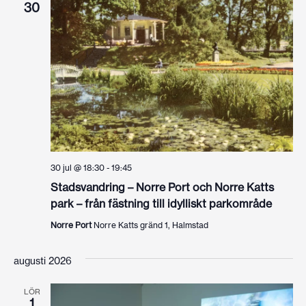
30
30 jul @ 18:30
-
19:45
Stadsvandring – Norre Port och Norre Katts
park – från fästning till idylliskt parkområde
Norre Port
Norre Katts gränd 1, Halmstad
augusti 2026
LÖR
1