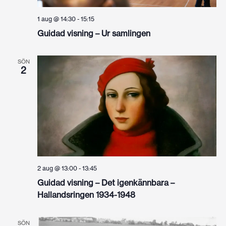
1 aug @ 14:30
-
15:15
Guidad visning – Ur samlingen
SÖN
2
2 aug @ 13:00
-
13:45
Guidad visning – Det igenkännbara –
Hallandsringen 1934-1948
SÖN