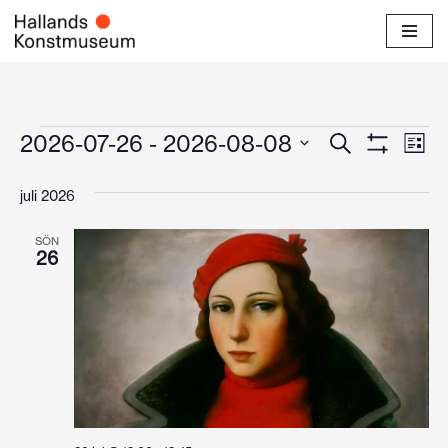
Hoppa
till
innehåll
Evenema
Ev
2026-07-26
 - 
2026-08-08
Sök
Lista
Visa
Välj
vyn
Search
Filter
datum.
juli 2026
and
SÖN
Views
26
Navigati