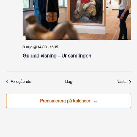
8 aug @ 14:30
-
15:15
Guidad visning – Ur samlingen
Evenemang
Even
Föregående
Idag
Nästa
Prenumerera på kalender