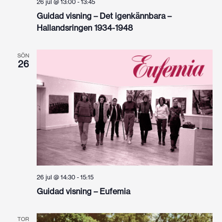
26 jul @ 13:00
-
13:45
Guidad visning – Det igenkännbara –
Hallandsringen 1934-1948
SÖN
26
26 jul @ 14:30
-
15:15
Guidad visning – Eufemia
TOR