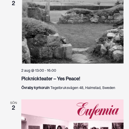
2
2 aug @ 13:00
-
16:00
Picknickteater – Yes Peace!
Övraby kyrkoruin
Tegelbruksvägen 48, Halmstad, Sweden
SÖN
2