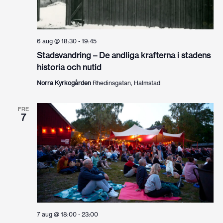
6 aug @ 18:30
-
19:45
Stadsvandring – De andliga krafterna i stadens
historia och nutid
Norra Kyrkogården
Rhedinsgatan, Halmstad
FRE
7
7 aug @ 18:00
-
23:00