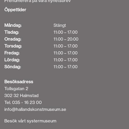
Prenumerera på våra nyhetsbrev
i
Öppettider
g
a
Måndag:
Stängt
Tisdag:
11:00 – 17:00
t
Onsdag:
11:00 – 20:00
i
Torsdag:
11:00 – 17:00
Fredag:
11:00 – 17:00
o
Lördag:
11:00 – 17:00
n
Söndag:
11:00 – 17:00
Besöksadress
Tollsgatan 2
302 32 Halmstad
Tel. 035 - 16 23 00
info@hallandskonstmuseum.se
Besök vårt systermuseum