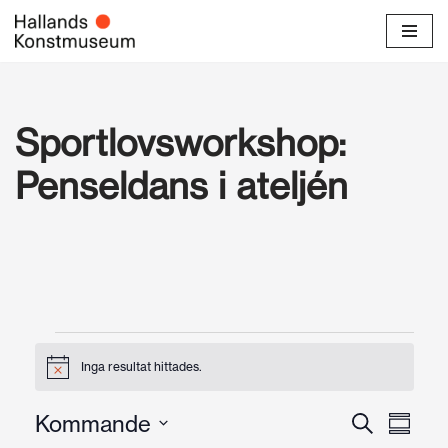
Hoppa
till
innehåll
Sportlovsworkshop:
Penseldans i ateljén
Inga resultat hittades.
N
o
t
E
E
Kommande
S
i
S
s
ö