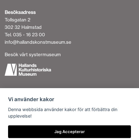
Besöksadress
Tollsgatan 2
302 32 Halmstad
Tel. 035 - 16 23 00
info@hallandskonstmuseum.se
Besök vårt systermuseum
Tillgänglighetsredogörelse
Vi använder kakor
Personuppgiftshantering
Om cookies
Denna webbsida använder kakor för att förbättra din
upplevelse!
Kontakta oss
Vi är en del av
Jag Accepterar