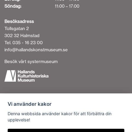
Söndag:
11:00 – 17:00
Besöksadress
Tollsgatan 2
302 32 Halmstad
Tel. 035 - 16 23 00
info@hallandskonstmuseum.se
Besök vårt systermuseum
Tillgänglighetsredogörelse
Vi använder kakor
Personuppgiftshantering
Om cookies
Denna webbsida använder kakor för att förbättra din
upplevelse!
Kontakta oss
Vi är en del av