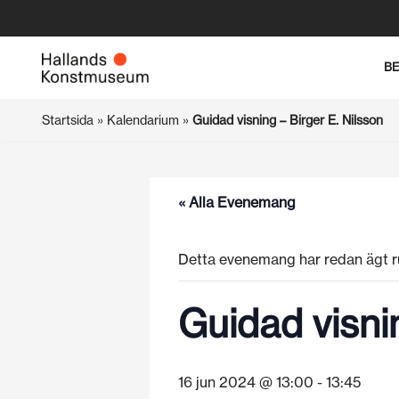
Hoppa
B
till
innehåll
Startsida
»
Kalendarium
»
Guidad visning – Birger E. Nilsson
« Alla Evenemang
Detta evenemang har redan ägt r
Guidad visni
16 jun 2024 @ 13:00
-
13:45