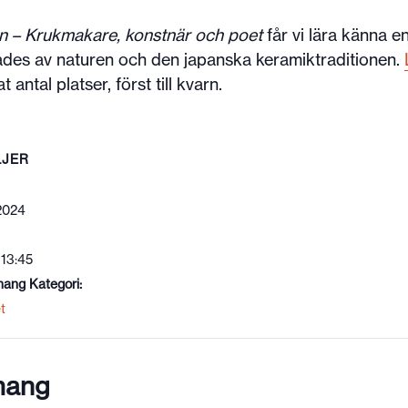
on – Krukmakare, konstnär och poet
får vi lära känna 
rades av naturen och den japanska keramiktraditionen.
 antal platser, först till kvarn.
LJER
 2024
 13:45
ang Kategori:
t
mang