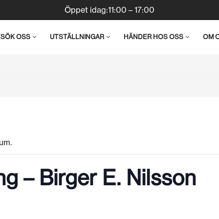
Öppet idag:11:00 – 17:00
ESÖK OSS
UTSTÄLLNINGAR
HÄNDER HOS OSS
OM 
um.
ng – Birger E. Nilsson