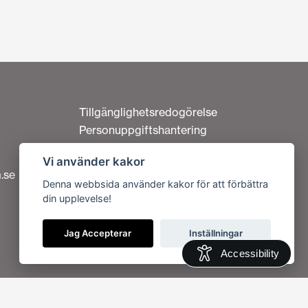
Tillgänglighetsredogörelse
Personuppgiftshantering
Om cookies
Vi använder kakor
Kontakta oss
.se
Denna webbsida använder kakor för att förbättra
din upplevelse!
Vi är en del av
Jag Accepterar
Inställningar
Accessibility