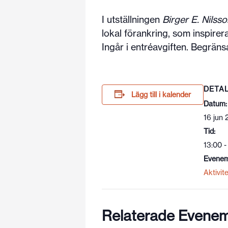
I utställningen
Birger E. Nilss
lokal förankring, som inspire
Ingår i entréavgiften. Begränsat
DETA
Lägg till i kalender
Datum:
16 jun
Tid:
13:00 -
Evenem
Aktivite
Relaterade Evene