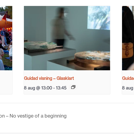
Guidad visning – Glasklart
Guidad
8 aug @ 13:00
-
13:45
8 aug
on – No vestige of a beginning