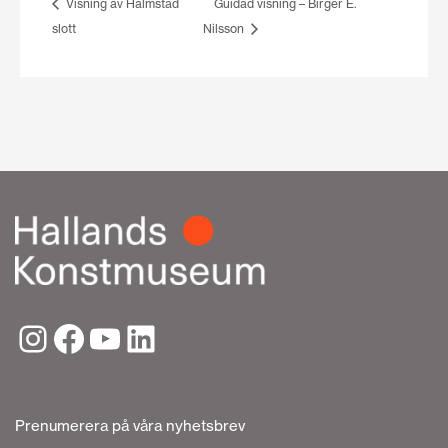
Visning av Halmstad
Guidad visning – Birger E.
slott
Nilsson
Prenumerera på våra nyhetsbrev