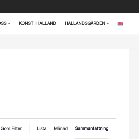
OSS
KONST I HALLAND
HALLANDSGÅRDEN
Evenemang
Göm Filter
Lista
Månad
Sammanfattning
vynavigering