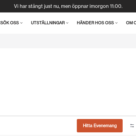
Vi har stängt just nu, men öppnar imorgon 11:00.
ESÖK OSS
UTSTÄLLNINGAR
HÄNDER HOS OSS
OM 
Hitta Evenemang