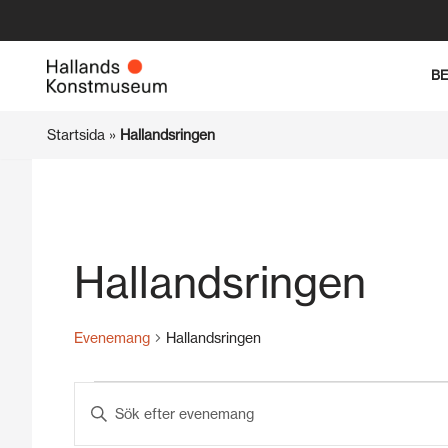
Hoppa
B
till
innehåll
Startsida
»
Hallandsringen
Hallandsringen
Evenemang
Hallandsringen
Evenemang
Ange
Search
nyckelord.