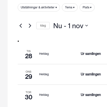
and
Sök
efter
Utställningar & aktiviteter
Tema
Plats
Views
Filter
Ändring
Evenemang
Navigation
av
efter
någon
Nu
 - 
1 nov
nyckelord.
Idag
av
formulärsinmatningarna
Välj
kommer
datum
att
orsaka
TIS
Ur samlingen
Heldag
28
listan
med
evenemang
ONS
att
Ur samlingen
Heldag
29
uppdatera
med
filtrerade
TOR
Ur samlingen
Heldag
resultat.
30