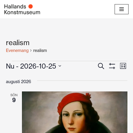
Hoppa
till
innehåll
realism
Evenemang
realism
Evenema
Ev
Nu
 - 
2026-10-25
Sök
Lista
Visa
Välj
vyn
Search
Filter
datum.
augusti 2026
and
SÖN
Views
9
Navigati