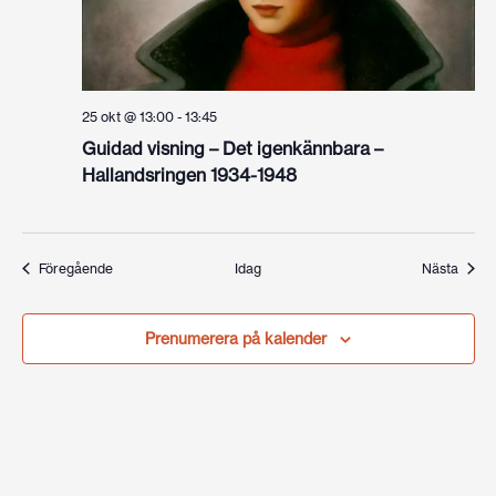
25 okt @ 13:00
-
13:45
Guidad visning – Det igenkännbara –
Hallandsringen 1934-1948
Evenemang
Even
Föregående
Idag
Nästa
Prenumerera på kalender